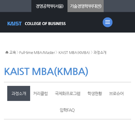
경영공학부(서울)
기술경영학부(대전)
>
>
>
교육
Full-time MBA/Master
KAIST MBA(KMBA)
과정소개
KAIST MBA(KMBA)
과정소개
커리큘럼
국제화프로그램
학생현황
브로슈어
입학FAQ